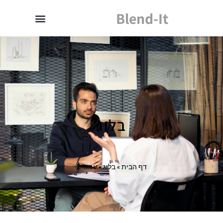
Blend-It
בלוג
דף הבית
»
בלוג
»
עמוד 2