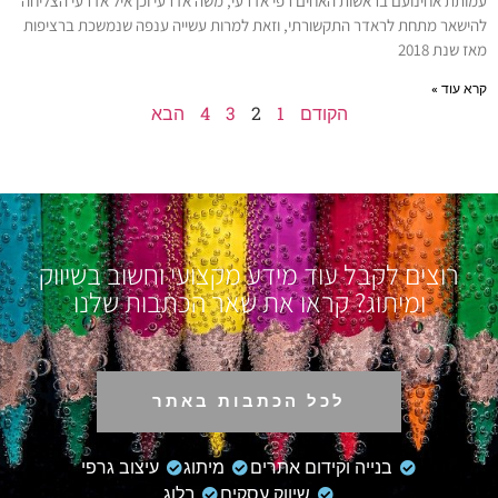
עמותת אחינועם בראשות האחים רפי אדרעי, משה אדרעי וכן איל אדרעי הצליחה
להישאר מתחת לראדר התקשורתי, וזאת למרות עשייה ענפה שנמשכת ברציפות
מאז שנת 2018
קרא עוד »
הקודם
1
2
3
4
הבא
רוצים לקבל עוד מידע מקצועי וחשוב בשיווק
ומיתוג? קראו את שאר הכתבות שלנו
לכל הכתבות באתר
בנייה וקידום אתרים
מיתוג
עיצוב גרפי
שיווק עסקים
בלוג