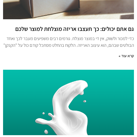
גם אתם יכולים: כך תעצבו אריזה מוצלחת למוצר שלכם
כדי למכור ולשווק, אין די במוצר מוצלח. גורמים רבים משפיעים מעבר לכך ואחד
הבולטים שבהם, הוא עיצוב האריזה. הלקוח בהחלט מסתכל קודם כול על "הקנקן"
קרא עוד »