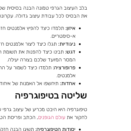
בלב העיצוב הגרפי טמונה הבנה בסיסית של ע
את הבסיס לכל עבודת עיצוב גדולה. עקרונות
איזון:
תלמדו כיצד להפיץ אלמנטים חזותי
א-סימטריים.
ניגודיות:
תגלו כיצד ליצור אלמנטים חז
דגש:
תבינו כיצד להפנות את תשומת ה
המסר המיועד שלכם בצורה יעילה.
פרופורציה:
תלמדו כיצד לשמור על הרמ
אלמנטים.
אחדות:
תיחשפו אל האמנות של איחוד א
שליטה בטיפוגרפיה
טיפוגרפיה היא היבט מכריע של עיצוב גרפי ש
לחקור את
עולם הגופנים
, הכתב ופריסת הטק
יסודות הטיפוגרפיה:
תשיגו הבנה חזקה ש