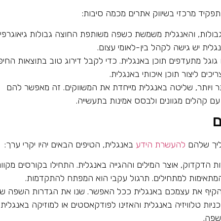
קיד מרכזי בשיווק אתרים מכמה סיבות:
גבולות, והאנגלית משמשת כשפה משותפת החוצה גבולות גיאוגרפיי
גלית יש גישה לקהל בין-לאומי עצום.
 גוגל מתעדפים תוכן באנגלית. כדי לקבל דירוג טוב בתוצאות החיפ
יכים ליצור תוכן איכותי באנגלית.
תר ויותר, שליטה באנגלית מייחדת את המשווקים. זה מאפשר להם
עם קהלים מגוונים ולבסס אמינות בתעשייה.
ם
ליך שלהם
להעשרת הידע
באנגלית, הטיפים הבאים יהיו יקרי ערך:
 הדקדוק, אוצר המילים וההגייה באנגלית. התחילו בקורסים מקווני
 המתאימות למתחילים. תרגול עקבי הוא המפתח להתקדמות.
קיף את עצמכם באנגלית ככל האפשר. שנו את הגדרות השפה ש
יות טלוויזיה באנגלית והאזינו לפודקאסטים או למוזיקה באנגלית.
שפה.