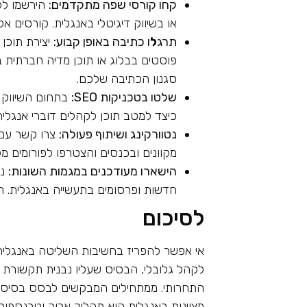
קחו קורסי שפה מתקדמים:
הירשמו לק
או בשיווק דיגיטלי באנגלית. קורסים אלה
תרג
ל
ו כתיבה באופן קבוע:
יצירת תוכן 
פוסטים בבלוג או תוכן מדיה חברתית 
סגנון הכתיבה שלכם.
שלטו בטכניקות SEO:
בתחום השיווק ה
כיצד למטב תוכן לקהלים דוברי אנגלית
נטוורקינג ושיתוף פעולה:
צרו קשר עם 
מקוונים ובכנסים והצטרפו לפורומים מקו
הישארו מעודכנים במגמות השונות:
נו
חדשות ופרסומים בתעשייה באנגלית. ה
לסיכום
אי אפשר להפריז בחשיבות השליטה באנגלית
לקהל גלובלי, הבסיס שעליו נבנית תקשורת 
התחרותי. ממתחילים המבקשים לבסס בסיס 
מצוינות באנגלית הוא תהליך ארוך וטרנספו