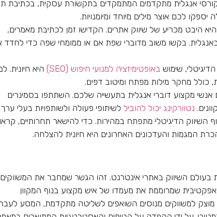
ורסי אנגלית מתקדמים המתמקדים בתקשורת עסקית, בכתיבת תו
 יספקו לכם אוצר מילים מיוחד ומיומנויות.
היא היבט מכריע של שיווק אתרים. הקדישו זמן לכתיבת מאמרים,
באנגלית. בקשו משוב מדוברי שפת אם או ממומחי שפה כדי לחדד 
דיגיטלי, שימוש
באופטימיזציה למנועי חיפוש (SEO)
היא חיונית. למ
, כולל מחקר מילות מפתח ומיטוב דפים.
אנשי מקצוע דוברי אנגלית בתעשייה שלכם. השתתפו בסמינרים
ונים.
נטוורקינג יכול להוביל
לשיתופי פעולה ולשותפויות בעלי ערך.
ף השיווק הדיגיטלי מתפתח במהירות. כדי להישאר תחרותיים, קראו
כרת המגמות והעדכונים האחרונים היא חיונית להצלחה.
 בעולם השיווק באתרי אינטרנט. זהו הגשר שמחבר את המשווקים
אפקטיבית שמרוממת את מעמדו של איש מקצוע בנוף המקוון
מוצק למשווקים מנוסים השואפים לשליטה מתקדמת, המסע לעבר
רמטיבי. על ידי הקפדה על הטיפים והאסטרטגיות המתוארים במאמר