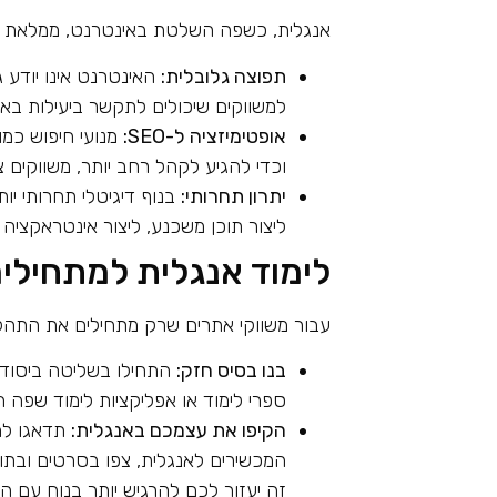
אנגלית, כשפה השלטת באינטרנט, ממלאת תפ
תפוצה גלובלית:
האינטרנט אינו יודע 
למשווקים שיכולים לתקשר ביעילות באנ
אופטימיזציה ל-SEO:
מנועי חיפוש כמו
וכדי להגיע לקהל רחב יותר, משווקים צר
יתרון תחרותי:
בנוף דיגיטלי תחרותי יו
ליצור תוכן משכנע, ליצור אינטראקציה 
לימוד אנגלית למתחילי
עבור משווקי אתרים שרק מתחילים את התה
בנו בסיס חזק:
התחילו בשליטה ביסודות
ספרי לימוד או אפליקציות לימוד שפה
הקיפו את עצמכם באנגלית:
תדאגו לה
המכשירים לאנגלית, צפו בסרטים ובתוכנ
זה יעזור לכם להרגיש יותר בנוח עם ה