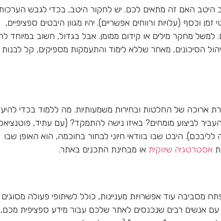
וב היטב האם זה מתאים לכם. יש לחקור היטב, בכדי לגבש הערכות
מן וכסף (עלויות ורווחים אפשריים). יהיו מגוון היבטים ספציפיים,
 למשל מחקר מילים או קידום ממומן. אבל בגדול, חשוב במיוחד להב
ניהול הסיכונים, מאחר שללא לימוד והתעמקות מספיקים, קל לבנות
רת ארוכה של החלטות ובחירות משמעותיות. מה ללמוד בכדי להיע
עביר לביצוע מומחים? באיזו נישה להתמקד? (עם עתיד, פוטנציאל
לליבכם). היבט שבו בוודאי חיוני לבחור בחוכמה, הוא האופן שבו
נת
אסטרטגיה שיווקית
או מבחינת התכנים באתר.
ח מסביבה עוד אפשרויות מעניינות, כולל לשיתופי פעולה מסוגים
 עם אנשים רבים שנכנסים לאתר שלכם עבור מידע ספציפית מכם,