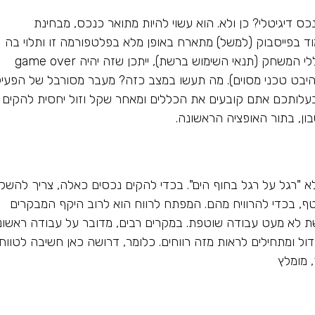
ס דיגיטלי? כן ולא. הוא עשוי להיות מתואר כנכס, מבחינת
מוד בפייסבוק (למשל) מתארח באופן מלא בפלטפורמה זו ותלוי בה
לחלוטין. אם מחר מרק צוקרברג ישנה את כללי המשחק (תנאי השימוש ברשת), ייתכן שזה יהיה game over
יבט טכני מסוים). מה תעשו במצב כזה? מעבר מסורבל של הפעיל
ותכם אתם קובעים את הכללים ומאחר שקל וזול יחסית להקים
ון, בתור האופציה הראשונה.
א "רגל על רגל בחוף הים". בכדי להקים נכסים כאלה, צריך להשק
ף, בכדי להרוויח מהם. המפתח לרווח הוא לרוב היקף המבקרים
ת לא מעט עבודה שוטפת. במקרים רבים, מדובר על עבודה ראשונ
ול ומתחילים לראות מזה רווחים. כלומר, דרושה כאן חשיבה לטווח
 מומלץ