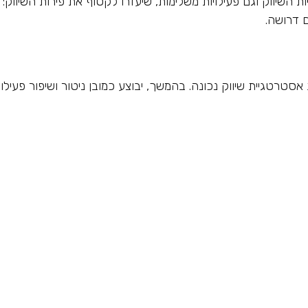
 ניהול פעילויות השיווק וגם פעילויות משלימות, שיעזרו לקטוף את פירות השיווק:
 דרושה.
סטרטגיית שיווק נכונה. בהמשך, יבוצע כמובן ניטור ושיפור פעילוי