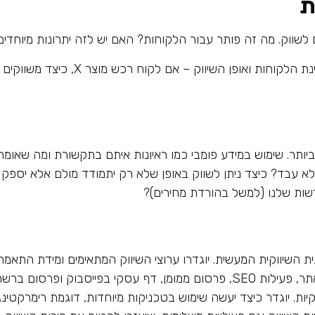
ת
 לשווק. מה זה פותר עבור הלקוחות? האם יש לזה יתרונות מיוחדים
כך גם לגבי היחס בין המוצרים השונים, מבחינת הלקוחות ואופן השיווק – אם לקוח רכש מוצר X, כיצד
ותר. שימוש במידע פומבי כמו ראיונות איתם בתקשורת ומה שאומר
א עבד? כיצד ניתן לשווק באופן שלא רק יתמודד מולם אלא יספק ל
חדשות שלנו (למשל בהורדת מחירים)?
 השיווקית המעשית. יוגדרו ערוצי השיווק המתאימים ומידת התאמ
(לפיה ניתן יהיה לתעדף השקעת משאבים): אתר, פעילות SEO, פרסום ממומן, דף עסקי בפייסבוק ופרסום 
קיות. יוגדר כיצד יעשה שימוש בטכניקות מיוחדות, דוגמת רימרקטינג