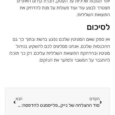
יותר תגובות שליליות על העסק, חברת קידום האתרים
תצטרך לבצע עוד ועוד פעולות על מנת להדחיק את
התוצאות השליליות.
לסיכום
אין ספק שאם המוניטין שלכם נפגע ברשת ובתוך כך גם
ההכנסות שלכם, אנחנו ממליצים לכם להשקיע בניהול
מוניטין ובהדחקת התוצאות השליליות עליכם. רק כך תוכלו
להתגבר על המשבר ולמזער את הנזקים.
הקודם
הבא
סוד ההצלחה של נייק: מהמיתוג ועד להצלחה עולמית
פלייסמנט להדפסה: מיתוג מקורי וצבעוני במיוחד