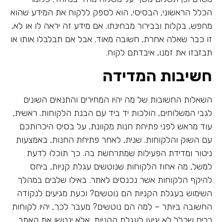
הכלל הראשוני, הבסיסי, הוא לספק ללקוח את המידע שהוא
מחפש, בקלות ובבירור מבחינתו. אם מידע זה יראה לו או לא,
זו כבר שאלה אחרת, חשובה מאוד. אבל אם תבלבלו אותו או
תבזבזו את זמנו, איבדתם לקוח.
חשיבות המדידה
השאלות החשובות של מה יהיו המחירים והתנאים השונים
לגבי המשלוחים, הולכות יד ביד עם הבנת הלקוחות. ראשית,
עוד מראש לפני פתיחת חנות מקוונת, על בסיס היכרותכם
עם השוק והלקוחות. שנית, לאחר פתיחת החנות, באמצעות
ניטור ומדידת הפעילות שמתרחשת בה. כך תוכלו לדעת
למשל, מה אחוז הלקוחות שנוטשים עגלת קניות, ביחס
להיקף הלקוחות אשר נכנסים לאתר. באילו שלבים במהלך
השימוש בעגלת הקניות הם נוטשים? וכעת מגיעים לנקודה
החשובה ביותר – למה הם נוטשים? מעבר לכך, יהיו לקוחות
רבים שכלל לא יגיעו לעגלת הקניות, אלא ינטשו את האתר,