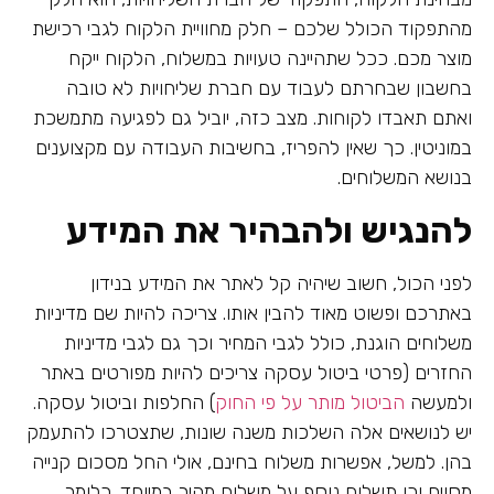
מהתפקוד הכולל שלכם – חלק מחוויית הלקוח לגבי רכישת
מוצר מכם. ככל שתהיינה טעויות במשלוח, הלקוח ייקח
בחשבון שבחרתם לעבוד עם חברת שליחויות לא טובה
ואתם תאבדו לקוחות. מצב כזה, יוביל גם לפגיעה מתמשכת
במוניטין. כך שאין להפריז, בחשיבות העבודה עם מקצוענים
בנושא המשלוחים.
להנגיש ולהבהיר את המידע
לפני הכול, חשוב שיהיה קל לאתר את המידע בנידון
באתרכם ופשוט מאוד להבין אותו. צריכה להיות שם מדיניות
משלוחים הוגנת, כולל לגבי המחיר וכך גם לגבי מדיניות
החזרים (פרטי ביטול עסקה צריכים להיות מפורטים באתר
ולמעשה
הביטול מותר על פי החוק
) החלפות וביטול עסקה.
יש לנושאים אלה השלכות משנה שונות, שתצטרכו להתעמק
בהן. למשל, אפשרות משלוח בחינם, אולי החל מסכום קנייה
מסוים וכן תשלום נוסף על משלוח מהיר במיוחד. כלומר