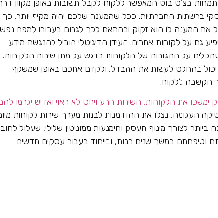
 חברות המתמחות בצ'ט בוט המאפשר ללקוח לקבל תשובות באופן מקוון דרך
י ברשתות החברתיות. ככל שהמענה שלכם יהיה מקיף יותר, כך
 את המענה לו הוא זקוק ובהתאם לכך לגרום בעבורו למפח נפש
פיע גם על לקוחות אחרים. העידן הדיגיטלי הוביל להנגשת מידע
תכלים על התגובות של הלקוחות בדגש על מתן שירות הלקוחות.
ם יכול בהחלט לעשות את ההבדל, ולקדם אתכם באופן שמשקף
ר הקשבה ללקוח.
ק ימשכו את הלקוחות, השירות הרע ויחס לא ראוי ואדיש יגרמו להם
ה העגומה, נצלו את ההזדמנות לבנות מערך שירות לקוחות מיומ
יותר לצורך מינוף העסק והימנעות ממוניטין שלילי, שעלול להובי
 וטיפחתם במשך שנים רבות, ובייחוד בעבור עסקים חדשים