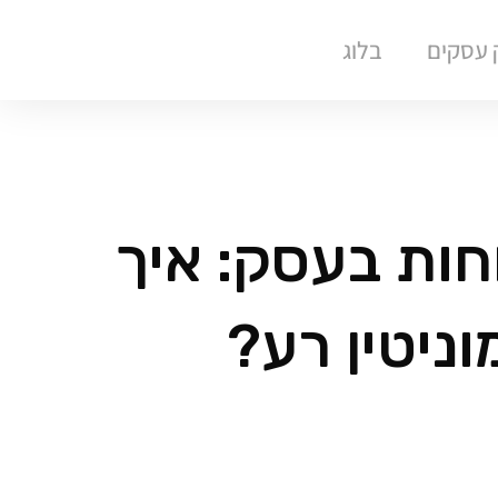
ק עסקים
בלוג
חות בעסק: איך
ניטין רע?