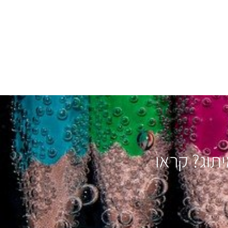
יתוג? קראו