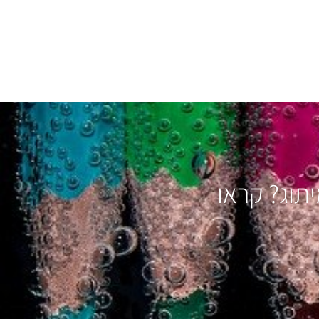
יתוג? קראו